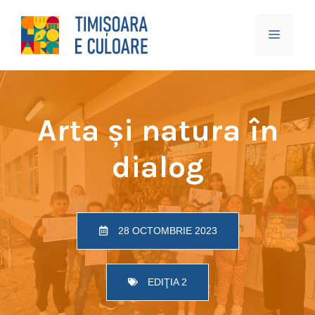
Sari
la
Meniu
conținut
Arta și natura în
dialog
28 OCTOMBRIE 2023
EDIŢIA 2