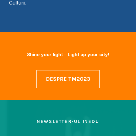
Culturii.
Shine your light – Light up your city!
DESPRE TM2023
NEWSLETTER-UL INEDU